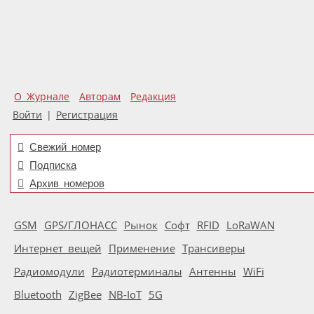
О Журнале
Авторам
Редакция
Войти
|
Регистрация
Свежий номер
Подписка
Архив номеров
GSM
GPS/ГЛОНАСС
Рынок
Софт
RFID
LoRaWAN
Интернет вещей
Применение
Трансиверы
Радиомодули
Радиотерминалы
Антенны
WiFi
Bluetooth
ZigBee
NB-IoT
5G