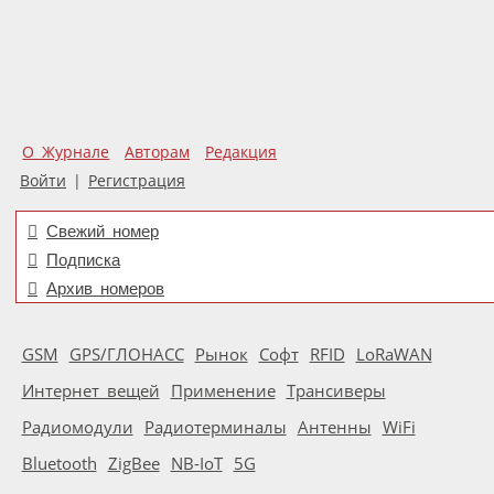
О Журнале
Авторам
Редакция
Войти
|
Регистрация
Свежий номер
Подписка
Архив номеров
GSM
GPS/ГЛОНАСС
Рынок
Софт
RFID
LoRaWAN
Интернет вещей
Применение
Трансиверы
Радиомодули
Радиотерминалы
Антенны
WiFi
Bluetooth
ZigBee
NB-IoT
5G