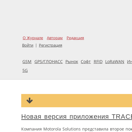
О Журнале
Авторам
Редакция
Войти
|
Регистрация
GSM
GPS/ГЛОНАСС
Рынок
Софт
RFID
LoRaWAN
И
5G
Новая версия приложения TRACES
Компания Motorola Solutions представила второе п