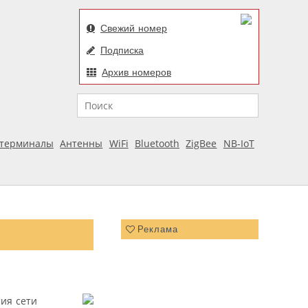
Свежий номер
Подписка
Архив номеров
Поиск
отерминалы
Антенны
WiFi
Bluetooth
ZigBee
NB-IoT
Реклама
ия сети