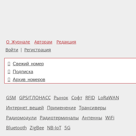
О Журнале
Авторам
Редакция
Войти
|
Регистрация
Свежий номер
Подписка
Архив номеров
GSM
GPS/ГЛОНАСС
Рынок
Софт
RFID
LoRaWAN
Интернет вещей
Применение
Трансиверы
Радиомодули
Радиотерминалы
Антенны
WiFi
Bluetooth
ZigBee
NB-IoT
5G