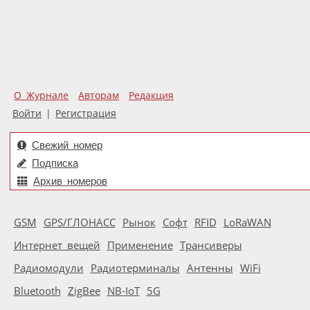
О Журнале
Авторам
Редакция
Войти
|
Регистрация
Свежий номер
Подписка
Архив номеров
GSM
GPS/ГЛОНАСС
Рынок
Софт
RFID
LoRaWAN
Интернет вещей
Применение
Трансиверы
Радиомодули
Радиотерминалы
Антенны
WiFi
Bluetooth
ZigBee
NB-IoT
5G