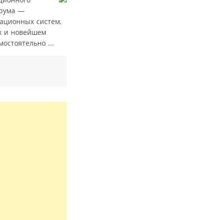
орума —
ационных систем,
х и новейшем
остоятельно ...