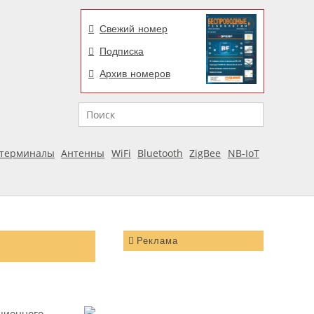
Свежий номер
Подписка
Архив номеров
Поиск
отерминалы
Антенны
WiFi
Bluetooth
ZigBee
NB-IoT
Реклама
ционного