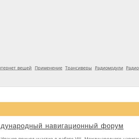
нтернет вещей
Применение
Трансиверы
Радиомодули
Ради
ждународный навигационный форум
ванов принял участие в работе VIII Международного навига