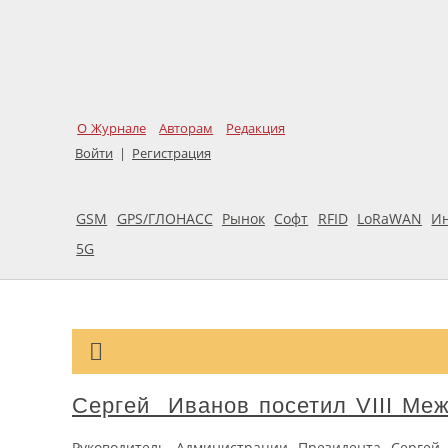
О Журнале
Авторам
Редакция
Войти
|
Регистрация
GSM
GPS/ГЛОНАСС
Рынок
Софт
RFID
LoRaWAN
И
5G
Сергей Иванов посетил VIII Ме
Руководитель Администрации Президента Сергей И