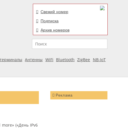
Свежий номер
Подписка
Архив номеров
Поиск
отерминалы
Антенны
WiFi
Bluetooth
ZigBee
NB-IoT
Реклама
 more» («День IPv6