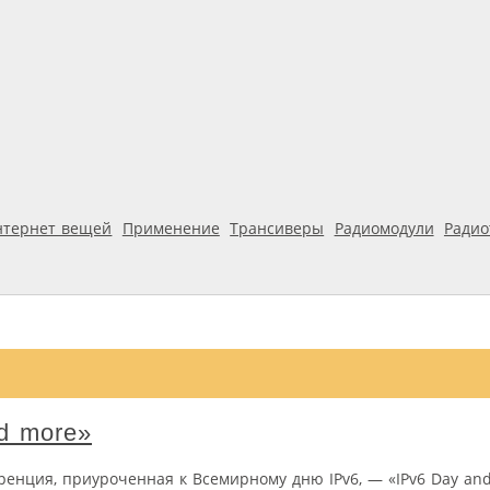
нтернет вещей
Применение
Трансиверы
Радиомодули
Ради
d more»
енция, приуроченная к Всемирному дню IPv6, — «IPv6 Day and