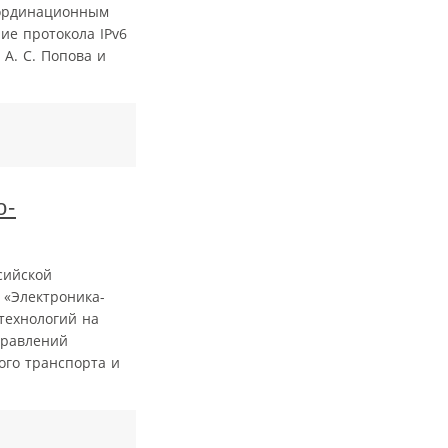
координационным
ие протокола IPv6
А. С. Попова и
о-
сийской
 «Электроника-
технологий на
правлений
го транспорта и