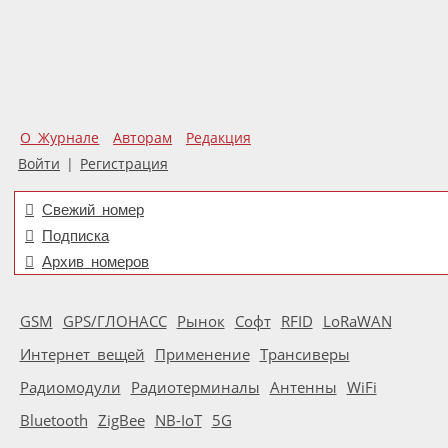
О Журнале
Авторам
Редакция
Войти
|
Регистрация
Свежий номер
Подписка
Архив номеров
GSM
GPS/ГЛОНАСС
Рынок
Софт
RFID
LoRaWAN
Интернет вещей
Применение
Трансиверы
Радиомодули
Радиотерминалы
Антенны
WiFi
Bluetooth
ZigBee
NB-IoT
5G