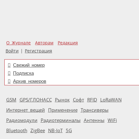
О Журнале
Авторам
Редакция
Войти
|
Регистрация
Свежий номер
Подписка
Архив номеров
GSM
GPS/ГЛОНАСС
Рынок
Софт
RFID
LoRaWAN
Интернет вещей
Применение
Трансиверы
Радиомодули
Радиотерминалы
Антенны
WiFi
Bluetooth
ZigBee
NB-IoT
5G