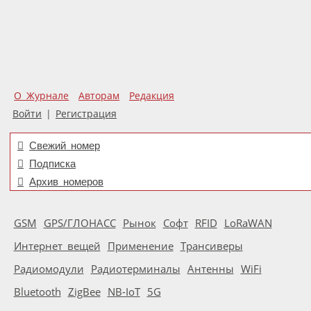
О Журнале
Авторам
Редакция
Войти
|
Регистрация
Свежий номер
Подписка
Архив номеров
GSM
GPS/ГЛОНАСС
Рынок
Софт
RFID
LoRaWAN
Интернет вещей
Применение
Трансиверы
Радиомодули
Радиотерминалы
Антенны
WiFi
Bluetooth
ZigBee
NB-IoT
5G