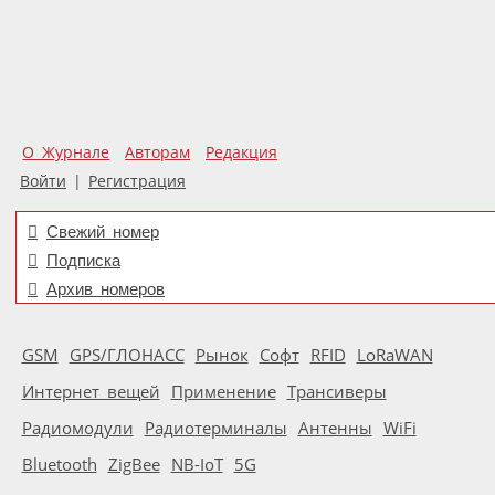
О Журнале
Авторам
Редакция
Войти
|
Регистрация
Свежий номер
Подписка
Архив номеров
GSM
GPS/ГЛОНАСС
Рынок
Софт
RFID
LoRaWAN
Интернет вещей
Применение
Трансиверы
Радиомодули
Радиотерминалы
Антенны
WiFi
Bluetooth
ZigBee
NB-IoT
5G