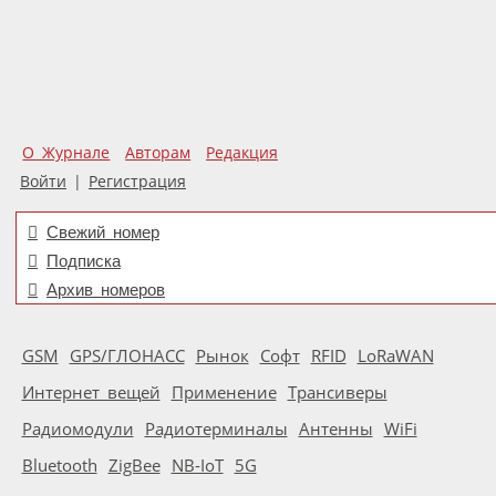
О Журнале
Авторам
Редакция
Войти
|
Регистрация
Свежий номер
Подписка
Архив номеров
GSM
GPS/ГЛОНАСС
Рынок
Софт
RFID
LoRaWAN
Интернет вещей
Применение
Трансиверы
Радиомодули
Радиотерминалы
Антенны
WiFi
Bluetooth
ZigBee
NB-IoT
5G