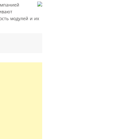
омпанией
чивают
ость модулей и их