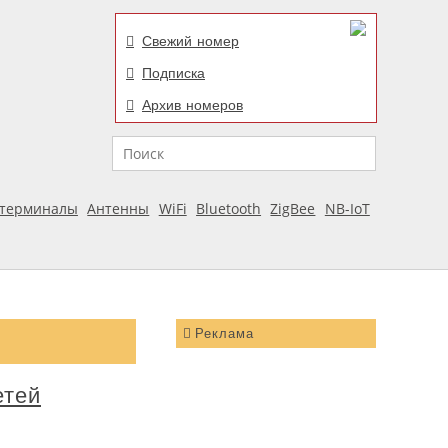
Свежий номер
Подписка
Архив номеров
Поиск
отерминалы
Антенны
WiFi
Bluetooth
ZigBee
NB-IoT
Реклама
етей