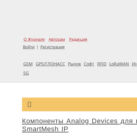
О Журнале
Авторам
Редакция
Войти
|
Регистрация
GSM
GPS/ГЛОНАСС
Рынок
Софт
RFID
LoRaWAN
И
5G
Компоненты Analog Devices для
SmartMesh IP