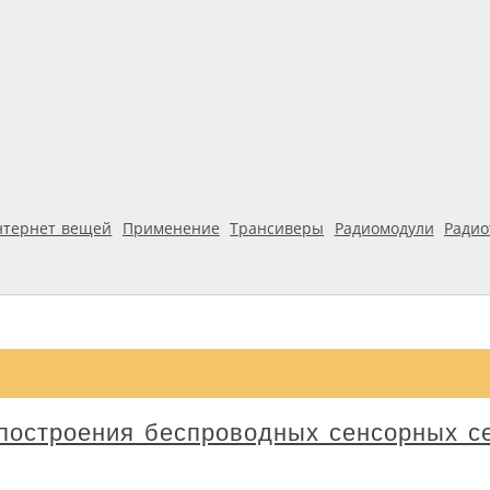
нтернет вещей
Применение
Трансиверы
Радиомодули
Ради
 построения беспроводных сенсорных с