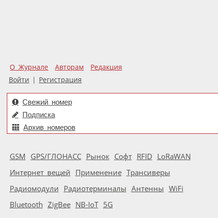
О Журнале
Авторам
Редакция
Войти
|
Регистрация
Свежий номер
Подписка
Архив номеров
GSM
GPS/ГЛОНАСС
Рынок
Софт
RFID
LoRaWAN
Интернет вещей
Применение
Трансиверы
Радиомодули
Радиотерминалы
Антенны
WiFi
Bluetooth
ZigBee
NB-IoT
5G