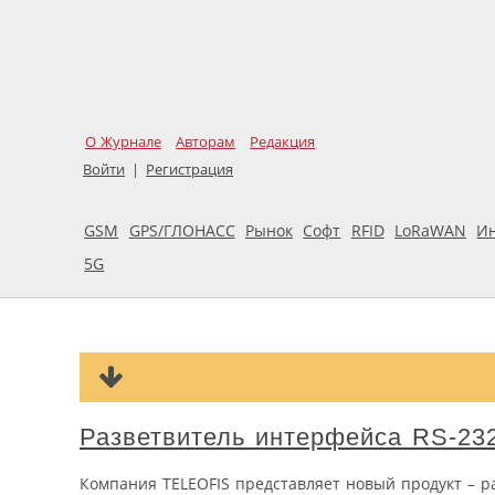
О Журнале
Авторам
Редакция
Войти
|
Регистрация
GSM
GPS/ГЛОНАСС
Рынок
Софт
RFID
LoRaWAN
И
5G
Разветвитель интерфейса RS-23
Компания TELEOFIS представляет новый продукт – р