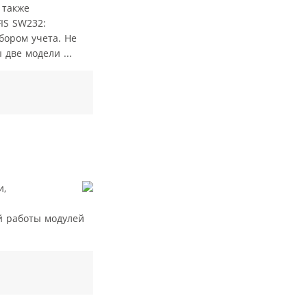
 также
IS SW232:
бором учета. Не
две модели ...
и,
й работы модулей