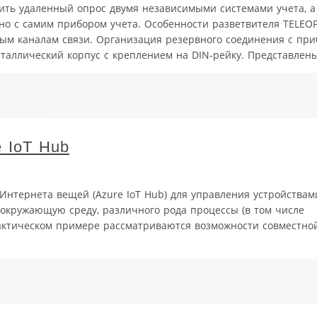
ить удаленный опрос двумя независимыми системами учета, а
о с самим прибором учета. Особенности разветвителя TELEOF
ым каналам связи. Организация резервного соединения с при
аллический корпус с креплением на DIN-рейку. Представлены 
e IoT Hub
Интернета вещей (Azure IoT Hub) для управления устройствам
кружающую среду, различного рода процессы (в том числе
практическом примере рассматриваются возможности совместно