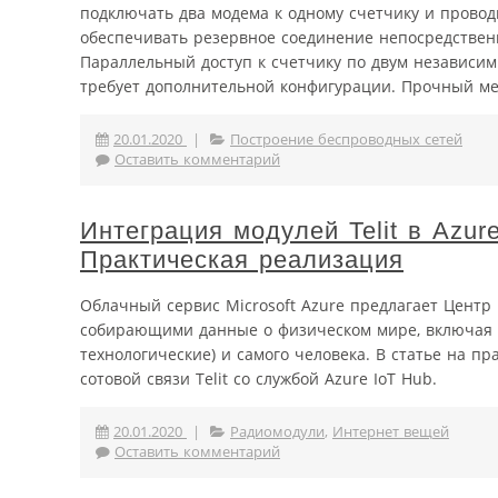
подключать два модема к одному счетчику и провод
обеспечивать резервное соединение непосредственн
Параллельный доступ к счетчику по двум независим
требует дополнительной конфигурации. Прочный мет
20.01.2020
|
Построение беспроводных сетей
Оставить комментарий
Интеграция модулей Telit в Azur
Практическая реализация
Облачный сервис Microsoft Azure предлагает Центр 
собирающими данные о физическом мире, включая о
технологические) и самого человека. В статье на 
сотовой связи Telit со службой Azure IoT Hub.
20.01.2020
|
Радиомодули
,
Интернет вещей
Оставить комментарий