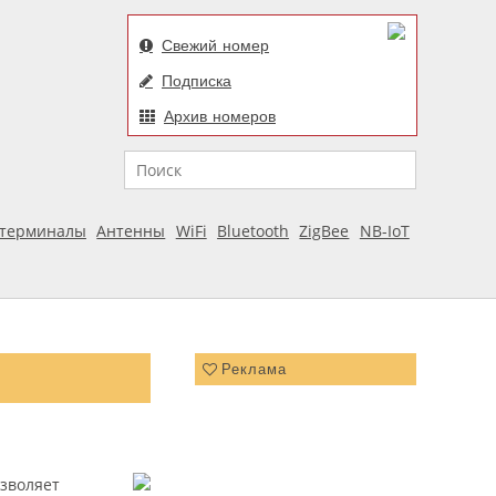
Свежий номер
Подписка
Архив номеров
Поиск
отерминалы
Антенны
WiFi
Bluetooth
ZigBee
NB-IoT
Реклама
озволяет