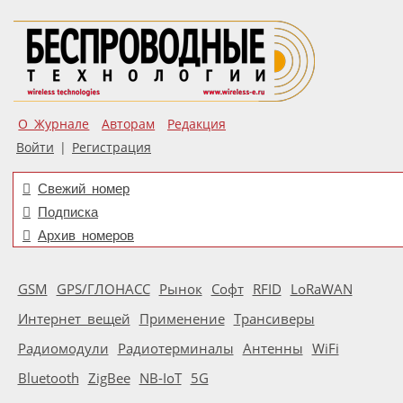
О Журнале
Авторам
Редакция
Войти
|
Регистрация
Свежий номер
Подписка
Архив номеров
GSM
GPS/ГЛОНАСС
Рынок
Софт
RFID
LoRaWAN
Интернет вещей
Применение
Трансиверы
Радиомодули
Радиотерминалы
Антенны
WiFi
Bluetooth
ZigBee
NB-IoT
5G