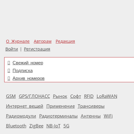
О Журнале
Авторам
Редакция
Войти
|
Регистрация
Свежий номер
Подписка
Архив номеров
GSM
GPS/ГЛОНАСС
Рынок
Софт
RFID
LoRaWAN
Интернет вещей
Применение
Трансиверы
Радиомодули
Радиотерминалы
Антенны
WiFi
Bluetooth
ZigBee
NB-IoT
5G