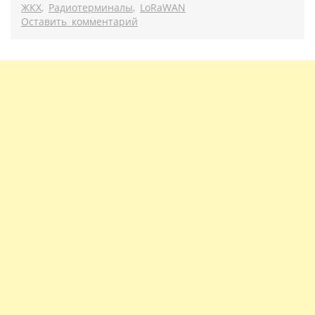
ЖКХ
,
Радиотерминалы
,
LoRaWAN
Оставить комментарий