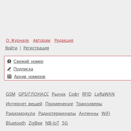
О Журнале
Авторам
Редакция
Войти
|
Регистрация
Свежий номер
Подписка
Архив номеров
GSM
GPS/ГЛОНАСС
Рынок
Софт
RFID
LoRaWAN
Интернет вещей
Применение
Трансиверы
Радиомодули
Радиотерминалы
Антенны
WiFi
Bluetooth
ZigBee
NB-IoT
5G