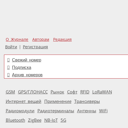
О Журнале
Авторам
Редакция
Войти
|
Регистрация
Свежий номер
Подписка
Архив номеров
GSM
GPS/ГЛОНАСС
Рынок
Софт
RFID
LoRaWAN
Интернет вещей
Применение
Трансиверы
Радиомодули
Радиотерминалы
Антенны
WiFi
Bluetooth
ZigBee
NB-IoT
5G