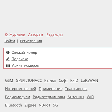
О Журнале
Авторам
Редакция
Войти
|
Регистрация
Свежий номер
Подписка
Архив номеров
GSM
GPS/ГЛОНАСС
Рынок
Софт
RFID
LoRaWAN
Интернет вещей
Применение
Трансиверы
Радиомодули
Радиотерминалы
Антенны
WiFi
Bluetooth
ZigBee
NB-IoT
5G