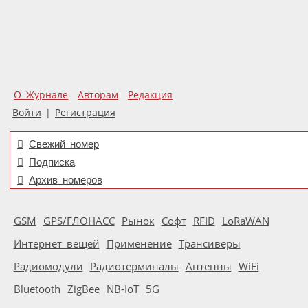
О Журнале
Авторам
Редакция
Войти
|
Регистрация
Свежий номер
Подписка
Архив номеров
GSM
GPS/ГЛОНАСС
Рынок
Софт
RFID
LoRaWAN
Интернет вещей
Применение
Трансиверы
Радиомодули
Радиотерминалы
Антенны
WiFi
Bluetooth
ZigBee
NB-IoT
5G