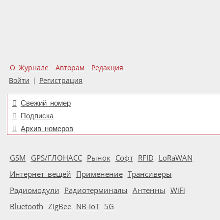
О Журнале
Авторам
Редакция
Войти
|
Регистрация
Свежий номер
Подписка
Архив номеров
GSM
GPS/ГЛОНАСС
Рынок
Софт
RFID
LoRaWAN
Интернет вещей
Применение
Трансиверы
Радиомодули
Радиотерминалы
Антенны
WiFi
Bluetooth
ZigBee
NB-IoT
5G