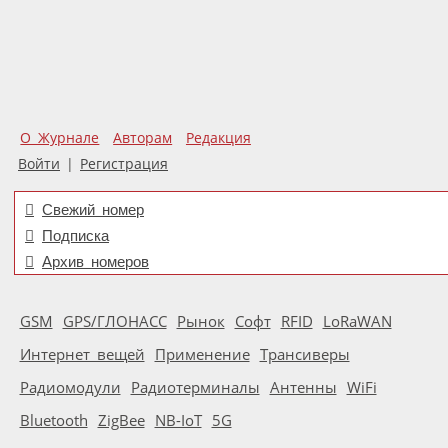
О Журнале
Авторам
Редакция
Войти
|
Регистрация
Свежий номер
Подписка
Архив номеров
GSM
GPS/ГЛОНАСС
Рынок
Софт
RFID
LoRaWAN
Интернет вещей
Применение
Трансиверы
Радиомодули
Радиотерминалы
Антенны
WiFi
Bluetooth
ZigBee
NB-IoT
5G