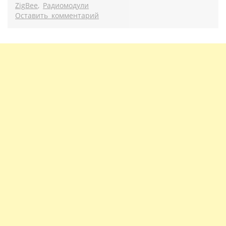
ZigBee
,
Радиомодули
Оставить комментарий