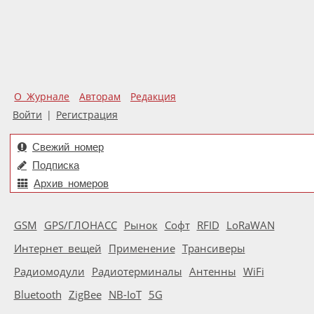
О Журнале
Авторам
Редакция
Войти
|
Регистрация
Свежий номер
Подписка
Архив номеров
GSM
GPS/ГЛОНАСС
Рынок
Софт
RFID
LoRaWAN
Интернет вещей
Применение
Трансиверы
Радиомодули
Радиотерминалы
Антенны
WiFi
Bluetooth
ZigBee
NB-IoT
5G