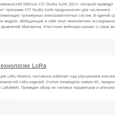
озможностей SIMULIA CST Studio Suite 2021», который проведут
ет программ CST Studio Suite предназначен для численного
птимизации трехмерных электромагнитных систем. В единой с
е модули, обобщающие в себе опыт многолетних исследовани
уравнений Максвелла. Участники вебинара узнают о таких в
технологии LoRa
ции LoRa Alliance, постоянно работает над улучшением ключе
можностей LoRa-изделий. Статья посвящена новым ИС, предн
й LoRaWAN. Приведен обзор их типовых параметров и описано