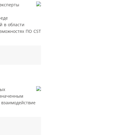
 эксперты
реде
й в области
озможностях ПО CST
вых
азначенным
 взаимодействие