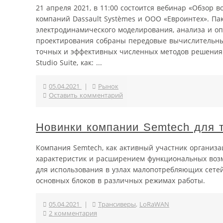
21 апреля 2021, в 11:00 состоится вебинар «Обзор в
компаний Dassault Systèmes и OOO «Евроинтех». Пак
электродинамического моделирования, анализа и о
проектирования собраны передовые вычислительны
точных и эффективных численных методов решения 
Studio Suite, как: ...
05.04.2021
|
Рынок
Оставить комментарий
Новинки компании Semtech для 
Компания Semtech, как активный участник организа
характеристик и расширением функциональных воз
для использования в узлах малопотребляющих сете
основных блоков в различных режимах работы.
05.04.2021
|
Трансиверы
,
LoRaWAN
2 комментария