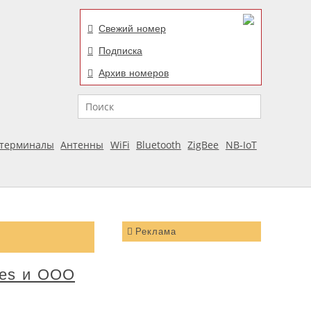
Свежий номер
Подписка
Архив номеров
Поиск
отерминалы
Антенны
WiFi
Bluetooth
ZigBee
NB-IoT
Реклама
mes и OOO