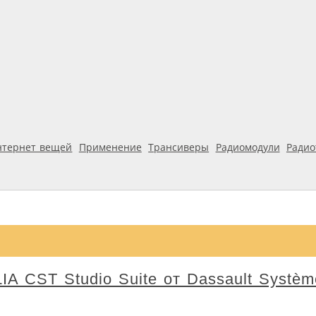
нтернет вещей
Применение
Трансиверы
Радиомодули
Ради
A CST Studio Suite от Dassault Systè