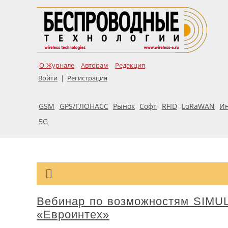
О Журнале
Авторам
Редакция
Войти
|
Регистрация
GSM
GPS/ГЛОНАСС
Рынок
Софт
RFID
LoRaWAN
И
5G
Вебинар по возможностям SIMULI
«Евроинтех»