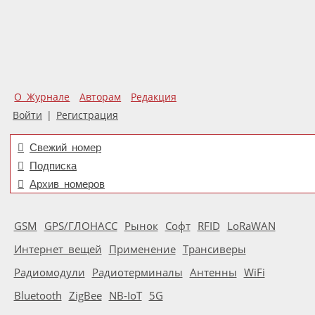
О Журнале
Авторам
Редакция
Войти
|
Регистрация
Свежий номер
Подписка
Архив номеров
GSM
GPS/ГЛОНАСС
Рынок
Софт
RFID
LoRaWAN
Интернет вещей
Применение
Трансиверы
Радиомодули
Радиотерминалы
Антенны
WiFi
Bluetooth
ZigBee
NB-IoT
5G