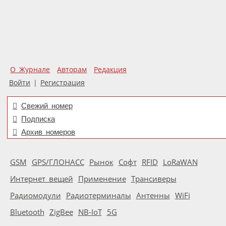
О Журнале
Авторам
Редакция
Войти
|
Регистрация
Свежий номер
Подписка
Архив номеров
GSM
GPS/ГЛОНАСС
Рынок
Софт
RFID
LoRaWAN
Интернет вещей
Применение
Трансиверы
Радиомодули
Радиотерминалы
Антенны
WiFi
Bluetooth
ZigBee
NB-IoT
5G