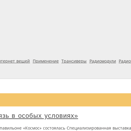
нтернет вещей
Применение
Трансиверы
Радиомодули
Ради
язь в особых условиях»
 павильоне «Космос» состоялась Специализированная выставк