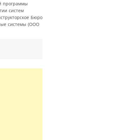
ой программы
гии систем
нструкторское Бюро
ные системы (ООО