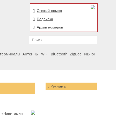
Свежий номер
Подписка
Архив номеров
Поиск
отерминалы
Антенны
WiFi
Bluetooth
ZigBee
NB-IoT
Реклама
а «Навигация