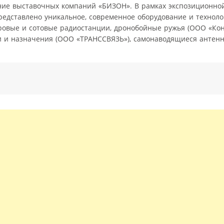
нение выставочных компаний «БИЗОН». В рамках экспозиционн
едставлено уникальное, современное оборудование и техноло
фровые и сотовые радиостанции, дронобойные ружья (ООО «Ко
и и назначения (ООО «ТРАНССВЯЗЬ»), самонаводящиеся антен