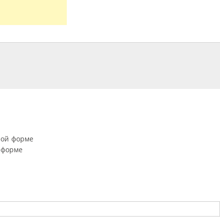
ной форме
 форме