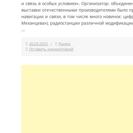
и связь в особых условиях». Организатор: объеди
выставки отечественными производителями было пр
навигации и связи, в том числе много новинок: ци
Механцева»), радиостанции различной модификаци
...
26.03.2023
|
Рынок
Оставить комментарий