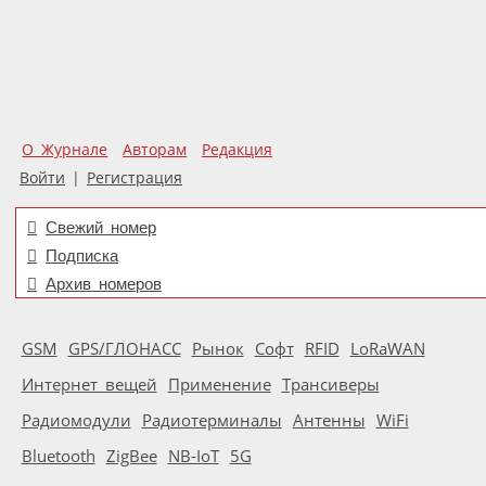
О Журнале
Авторам
Редакция
Войти
|
Регистрация
Свежий номер
Подписка
Архив номеров
GSM
GPS/ГЛОНАСС
Рынок
Софт
RFID
LoRaWAN
Интернет вещей
Применение
Трансиверы
Радиомодули
Радиотерминалы
Антенны
WiFi
Bluetooth
ZigBee
NB-IoT
5G