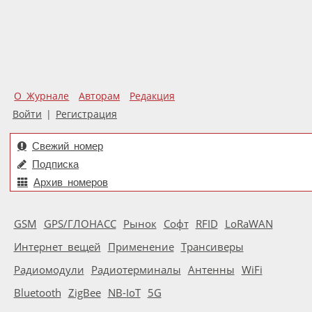
О Журнале
Авторам
Редакция
Войти
|
Регистрация
Свежий номер
Подписка
Архив номеров
GSM
GPS/ГЛОНАСС
Рынок
Софт
RFID
LoRaWAN
Интернет вещей
Применение
Трансиверы
Радиомодули
Радиотерминалы
Антенны
WiFi
Bluetooth
ZigBee
NB-IoT
5G