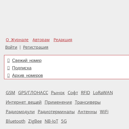
О Журнале
Авторам
Редакция
Войти
|
Регистрация
Свежий номер
Подписка
Архив номеров
GSM
GPS/ГЛОНАСС
Рынок
Софт
RFID
LoRaWAN
Интернет вещей
Применение
Трансиверы
Радиомодули
Радиотерминалы
Антенны
WiFi
Bluetooth
ZigBee
NB-IoT
5G