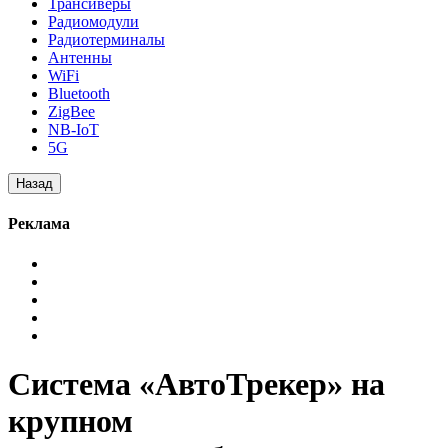
Трансиверы
Радиомодули
Радиотерминалы
Антенны
WiFi
Bluetooth
ZigBee
NB-IoT
5G
Реклама
Система «АвтоТрекер» на
крупном