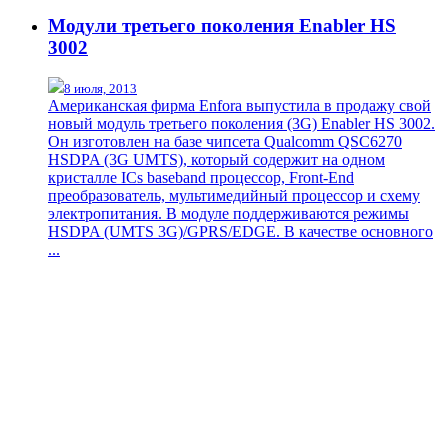
Модули третьего поколения Enabler HS
3002
8 июля, 2013
Американская фирма Enfora выпустила в продажу свой
новый модуль третьего поколения (3G) Enabler HS 3002.
Он изготовлен на базе чипсета Qualcomm QSC6270
HSDPA (3G UMTS), который содержит на одном
кристалле ICs baseband процессор, Front-End
преобразователь, мультимедийный процессор и схему
электропитания. В модуле поддерживаются режимы
HSDPA (UMTS 3G)/GPRS/EDGE. В качестве основного
...