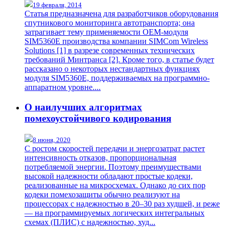
19 февраля, 2014
Статья предназначена для разработчиков оборудования
спутникового мониторинга автотранспорта; она
затрагивает тему применяемости OEM-модуля
SIM5360E производства компании SIMCom Wireless
Solutions [1] в разрезе современных технических
требований Минтранса [2]. Кроме того, в статье будет
рассказано о некоторых нестандартных функциях
модуля SIM5360E, поддерживаемых на программно-
аппаратном уровне....
О наилучших алгоритмах
помехоустойчивого кодирования
8 июня, 2020
С ростом скоростей передачи и энергозатрат растет
интенсивность отказов, пропорциональная
потребляемой энергии. Поэтому преимуществами
высокой надежности обладают простые кодеки,
реализованные на микросхемах. Однако до сих пор
кодеки помехозащиты обычно реализуют на
процессорах с надежностью в 20–30 раз худшей, и реже
— на программируемых логических интегральных
схемах (ПЛИС) с надежностью, худ...