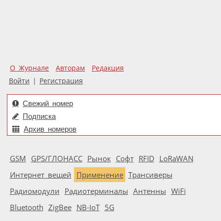
О Журнале
Авторам
Редакция
Войти
|
Регистрация
Свежий номер
Подписка
Архив номеров
GSM
GPS/ГЛОНАСС
Рынок
Софт
RFID
LoRaWAN
Интернет вещей
Применение
Трансиверы
Радиомодули
Радиотерминалы
Антенны
WiFi
Bluetooth
ZigBee
NB-IoT
5G