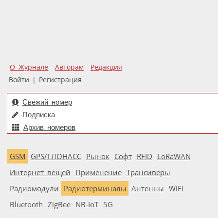
О Журнале
Авторам
Редакция
Войти
|
Регистрация
Свежий номер
Подписка
Архив номеров
GSM
GPS/ГЛОНАСС
Рынок
Софт
RFID
LoRaWAN
Интернет вещей
Применение
Трансиверы
Радиомодули
Радиотерминалы
Антенны
WiFi
Bluetooth
ZigBee
NB-IoT
5G