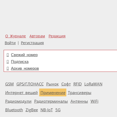
О Журнале
Авторам
Редакция
Войти
|
Регистрация
Свежий номер
Подписка
Архив номеров
GSM
GPS/ГЛОНАСС
Рынок
Софт
RFID
LoRaWAN
Интернет вещей
Применение
Трансиверы
Радиомодули
Радиотерминалы
Антенны
WiFi
Bluetooth
ZigBee
NB-IoT
5G