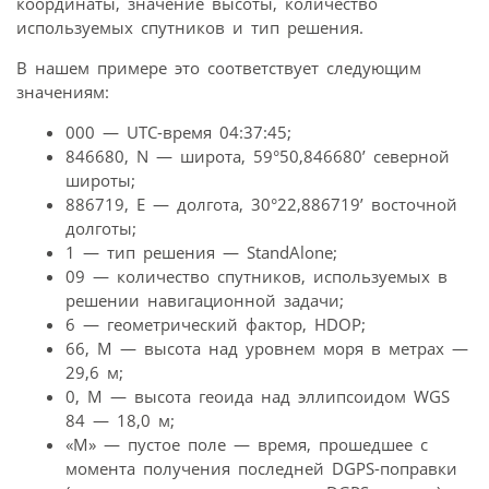
координаты, значение высоты, количество
используемых спутников и тип решения.
В нашем примере это соответствует следующим
значениям:
000 — UTC-время 04:37:45;
846680, N — широта, 59°50,846680’ северной
широты;
886719, Е — долгота, 30°22,886719’ восточной
долготы;
1 — тип решения — StandAlone;
09 — количество спутников, используемых в
решении навигационной задачи;
6 — геометрический фактор, HDOP;
66, М — высота над уровнем моря в метрах —
29,6 м;
0, М — высота геоида над эллипсоидом WGS
84 — 18,0 м;
«М» — пустое поле — время, прошедшее с
момента получения последней DGPS-поправки