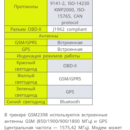
9141-2, ISO-14230
Протоколы
KWP2000, ISO-
15765, CAN
protocol
Разъем OBD-II
J1962 compliant
Антенны
GSM/GPRS
Встроенная
GPS
Встроенная
Индикация режимов работы
Красный
OBD-II
светодиод
Желтый
GSM/GPRS
светодиод
Зеленый
GPS
светодиод
Синий светодиод
Bluetooth
В трекере GSM2398 используются встроенные
антенны GSM (850/1900/900/1800 МГц) и GPS
(центральная частота — 1575,42 МГц). Модем может