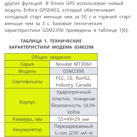
других функций. В блоке GPS использован новый
модуль Enfora GPS0403, который обес­печивает
холодный старт меньше чем за 50 с и горячий старт
меньше чем за 3 с. Базовые технические
характеристики GSM2398 приведены в таблице 1[6].
ТАБЛИЦА 1.
ТЕХНИЧЕСКИЕ
ХАРАКТЕРИСТИКИ МОДЕМА GSM2398
Общие сведения
Серия
Novatel MT3060
Модель
GSM2398
FCC, CE, RoHS2,
Сертификаты
Industry Canada
Ударопрочный
пластик, пожарная
Корпус
безопасность UL94-
Vofire
Размеры, мм
55×49×29 мм
Перезаряжаемый
Аккумулятор
Li-ion (230 мА·ч)