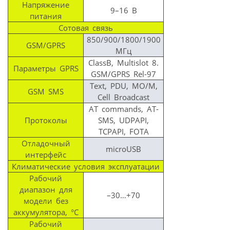
Напряжение
9–16 В
питания
Сотовая связь
850/900/1800/1900
GSM/GPRS
МГц
ClassB, Multislot 8.
Параметры GPRS
GSM/GPRS Rel-97
Text, PDU, MO/M,
GSM SMS
Cell Broadcast
AT commands, AT-
Протоколы
SMS, UDPAPI,
TCPAPI, FOTA
Отладочный
microUSB
интерфейс
Климатические условия эксплуатации
Рабочий
диапазон для
–30…+70
модели без
аккумулятора, °С
Рабочий