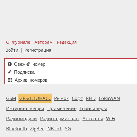
О Журнале
Авторам
Редакция
Войти
|
Регистрация
Свежий номер
Подписка
Архив номеров
GSM
GPS/ГЛОНАСС
Рынок
Софт
RFID
LoRaWAN
Интернет вещей
Применение
Трансиверы
Радиомодули
Радиотерминалы
Антенны
WiFi
Bluetooth
ZigBee
NB-IoT
5G