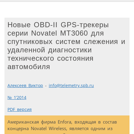
Новые OBD-II GPS-трекеры
серии Novatel MT3060 для
спутниковых систем слежения и
удаленной диагностики
технического состояния
автомобиля
Алексеев Виктор
-
info@telemetry.spb.ru
№ 1’2014
PDF версия
Американская фирма Enfora, входящая в состав
концерна Novatel Wireless, является одним из