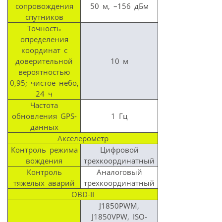
сопровождения
50 м, –156 дБм
спутников
Точность
определения
координат с
доверительной
10 м
вероятностью
0,95; чистое небо,
24 ч
Частота
обновления GPS-
1 Гц
данных
Акселерометр
Контроль режима
Цифровой
вождения
трехкоординатный
Контроль
Аналоговый
тяжелых аварий
трехкоординатный
OBD-II
J1850PWM,
J1850VPW, ISO-