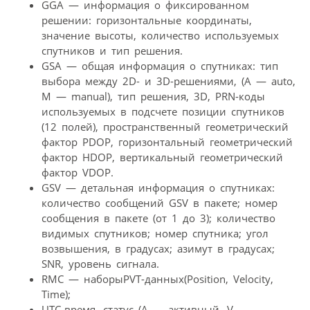
GGA — информация о фиксированном
решении: горизонтальные координаты,
значение высоты, количество используемых
спутников и тип решения.
GSA — общая информация о спутниках: тип
выбора между 2D- и 3D-решениями, (A — auto,
M — manual), тип решения, 3D, PRN-коды
используемых в подсчете позиции спутников
(12 полей), пространственный геометрический
фактор PDOP, горизонтальный геометрический
фактор HDOP, вертикальный геометрический
фактор VDOP.
GSV — детальная информация о спутниках:
количество сообщений GSV в пакете; номер
сообщения в пакете (от 1 до 3); количество
видимых спутников; номер спутника; угол
возвышения, в градусах; азимут в градусах;
SNR, уровень сигнала.
RMC — наборыPVT-данных(Position, Velocity,
Time);
UTC-время, статус (А — активный, V —