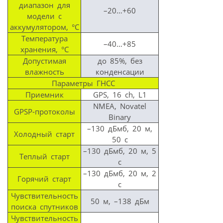
диапазон для
–20…+60
модели c
аккумулятором, °С
Температура
–40…+85
хранения, °С
Допустимая
до 85%, без
влажность
конденсации
Параметры ГНСС
Приемник
GPS, 16 ch, L1
NMEA, Novatel
GPSP-протоколы
Binary
–130 дБмб, 20 м,
Холодный старт
50 с
–130 дБмб, 20 м, 5
Теплый старт
с
–130 дБмб, 20 м, 2
Горячий старт
с
Чувствительность
50 м, –138 дБм
поиска спутников
Чувствительность