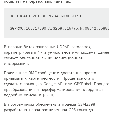
посылает на сервер, выглядит так:
<00><04><02><00> 1234 MTGPSTEST

$GPRMC,165717.00,A,3259.816776,N,09642.858868
В первых битах записаны: UDPAPI-заголовок,
параметр «param 1» и уникальное имя модема. Далее
следует описанная выше навигационная
информация.
Полученное RMC-сообщение достаточно просто
привязать к карте местности. Проще всего это
сделать с помощью Google API или GPSBabel. Процесс
преобразования и переформатирования координат
подробно описан в [8–10].
В программном обеспечении модема GSM2398
разработана новая расширенная GPS-команда,