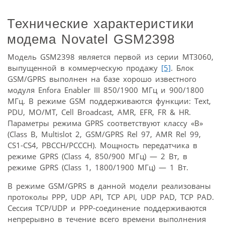
Технические характеристики
модема Novatel GSM2398
Модель GSM2398 является первой из серии МТ3060,
выпущенной в коммерческую продажу
[5]
. Блок
GSM/GPRS выполнен на базе хорошо известного
модуля Enfora Enabler III 850/1900 МГц и 900/1800
МГц. В режиме GSM поддерживаются функции: Text,
PDU, MO/MT, Cell Broadcast, AMR, EFR, FR & HR.
Параметры режима GPRS соответствуют классу «В»
(Class B, Multislot 2, GSM/GPRS Rel 97, AMR Rel 99,
CS1-CS4, PBCCH/PCCCH). Мощность передатчика в
режиме GPRS (Class 4, 850/900 МГц) — 2 Вт, в
режиме GPRS (Class 1, 1800/1900 MГц) — 1 Вт.
В режиме GSM/GPRS в данной модели реализованы
протоколы PPP, UDP API, TCP API, UDP PAD, TCP PAD.
Сессия TCP/UDP и PPP-соединение поддерживаются
непрерывно в течение всего времени выполнения