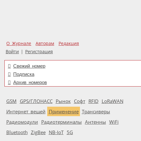
О Журнале
Авторам
Редакция
Войти
|
Регистрация
Свежий номер
Подписка
Архив номеров
GSM
GPS/ГЛОНАСС
Рынок
Софт
RFID
LoRaWAN
Интернет вещей
Применение
Трансиверы
Радиомодули
Радиотерминалы
Антенны
WiFi
Bluetooth
ZigBee
NB-IoT
5G