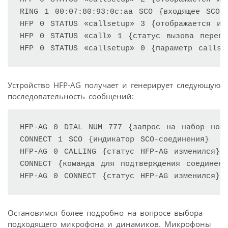
RING 1 00:07:80:93:0c:aa SCO {входящее SCO-с
HFP 0 STATUS «callsetup» 3 {отображается изм
HFP 0 STATUS «call» 1 {статус вызова переве
Устройство HFP-AG получает и генерирует следующую
последовательность сообщений:
HFP-AG 0 DIAL NUM 777 {запрос на набор номе
CONNECT 1 SCO {индикатор SCO-соединения} 

HFP-AG 0 CALLING {статус HFP-AG изменился} 

CONNECT {команда для подтверждения соединени
Остановимся более подробно на вопросе выбора
подходящего микрофона и динамиков. Микрофоны