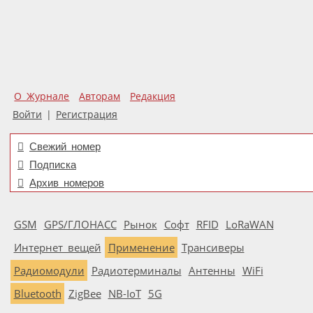
О Журнале
Авторам
Редакция
Войти
|
Регистрация
Свежий номер
Подписка
Архив номеров
GSM
GPS/ГЛОНАСС
Рынок
Софт
RFID
LoRaWAN
Интернет вещей
Применение
Трансиверы
Радиомодули
Радиотерминалы
Антенны
WiFi
Bluetooth
ZigBee
NB-IoT
5G