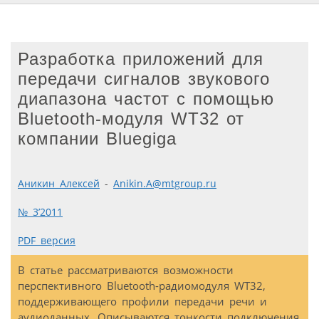
Разработка приложений для
передачи сигналов звукового
диапазона частот с помощью
Bluetooth-модуля WT32 от
компании Bluegiga
Аникин Алексей
-
Anikin.A@mtgroup.ru
№ 3’2011
PDF версия
В статье рассматриваются возможности
перспективного Bluetooth-радиомодуля WT32,
поддерживающего профили передачи речи и
аудиоданных. Описываются тонкости подключения