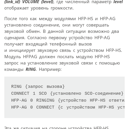
{link_id} VOLUME {level}
, где численный параметр
level
отображает уровень громкости.
После того как между модулями HFP-HS и HFP-AG
установлено соединение, они могут совершать
звуковой обмен. В данной ситуации возможно два
сценария. Согласно первому устройство HFP-AG
получает входящий телефонный вызов
и инициирует звуковую связь с устройством HFP-HS.
Модуль HFPAG должен послать модулю HFP-HS
запрос на установление звуковой связи с помощью
команды
RING
. Например:
RING {запрос вызова}

CONNECT 1 SCO {установлено SCO-соединение} 

HFP-AG 0 RINGING {устройство HFP-HS ответило
Эта же ситуация на стороне устройства HFP-HS