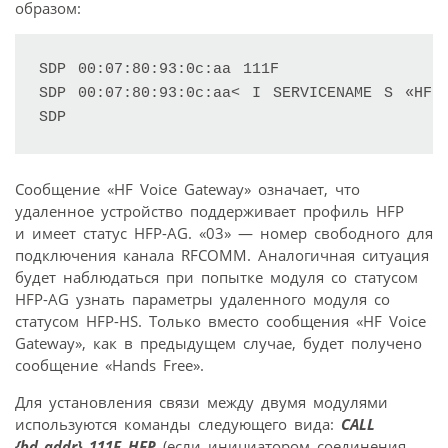
образом:
SDP 00:07:80:93:0c:aa 111F 

SDP 00:07:80:93:0c:aa< I SERVICENAME S «HF 
Сообщение «HF Voice Gateway» означает, что
удаленное устройство поддерживает профиль HFP
и имеет статус HFP-AG. «03» — номер свободного для
подключения канала RFCOMM. Аналогичная ситуация
будет наблюдаться при попытке модуля со статусом
HFP-AG узнать параметры удаленного модуля со
статусом HFP-HS. Только вместо сообщения «HF Voice
Gateway», как в предыдущем случае, будет получено
сообщение «Hands Free».
Для установления связи между двумя модулями
используются команды следующего вида:
CALL
{bd_addr} 111F HFP
(если инициатором соединения