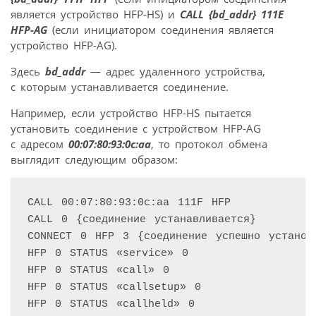
является устройство HFP-HS) и
CALL {bd_addr} 111E
HFP-AG
(если инициатором соединения является
устройство HFP-AG).
Здесь
bd_addr
— адрес удаленного устройства,
с которым устанавливается соединение.
Например, если устройство HFP-HS пытается
установить соединение с устройством HFP-AG
с адресом
00:07:80:93:0c:aa
, то протокол обмена
выглядит следующим образом:
CALL 00:07:80:93:0c:aa 111F HFP 

CALL 0 {соединение устанавливается} 

CONNECT 0 HFP 3 {соединение успешно установл
HFP 0 STATUS «service» 0 

HFP 0 STATUS «call» 0 

HFP 0 STATUS «callsetup» 0 

HFP 0 STATUS «callheld» 0 
