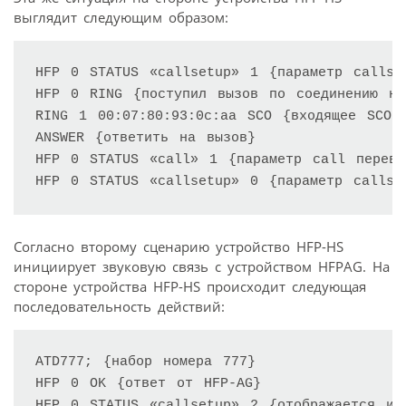
выглядит следующим образом:
HFP 0 STATUS «callsetup» 1 {параметр callse
HFP 0 RING {поступил вызов по соединению но
RING 1 00:07:80:93:0c:aa SCO {входящее SCO-с
ANSWER {ответить на вызов} 

HFP 0 STATUS «call» 1 {параметр call переве
Согласно второму сценарию устройство HFP-HS
инициирует звуковую связь с устройством HFPAG. На
стороне устройства HFP-HS происходит следующая
последовательность действий:
ATD777; {набор номера 777} 

HFP 0 OK {ответ от HFP-AG} 

HFP 0 STATUS «callsetup» 2 {отображается изм