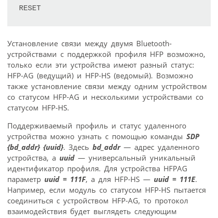
Установление связи между двумя Bluetooth-
устройствами с поддержкой профиля HFP возможно,
только если эти устройства имеют разный статус:
HFP-AG (ведущий) и HFP-HS (ведомый). Возможно
также установление связи между одним устройством
со статусом HFP-AG и несколькими устройствами со
статусом HFP-HS.
Поддерживаемый профиль и статус удаленного
устройства можно узнать с помощью команды
SDP
{bd_addr} {uuid}
. Здесь
bd_addr
— адрес удаленного
устройства, а
uuid
— универсальный уникальный
идентификатор профиля. Для устройства HFPAG
параметр
uuid = 111F
, а для HFP-HS —
uuid = 111E
.
Например, если модуль со статусом HFP-HS пытается
соединиться с устройством HFP-AG, то протокол
взаимодействия будет выглядеть следующим