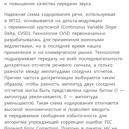
и повышения качества передачи звука.
Надежная схема кодирования речи, используемая
в WT32, основывается на дельта-модуляции
с переменной крутизной (Continuous Variable Slope
Delta, CVSD). Технология CVSD первоначально
разрабатывалась для применения военными
ведомствами, но в последнее время нашла
применение и на коммерческом рынке. Технология
подразумевает передачу не всей последовательности
дискретных отсчетов речевого сигнала, а только
разности между амплитудами соседних отсчетов.
Причем частота дискретизации выбирается таким
образом, чтобы разность амплитуд двух соседних
отсчетов могла быть представлена одним битом (1 —
амплитуда увеличивается, 0 — амплитуда
уменьшается). Такая схема кодирования отличается
высокой экономичностью и позволяет вводить
в передаваемое сообщение избыточность для
алгоритма упреждающей коррекции ошибок FEC
(Forward Error Correction). Поэтому в пакетах HV не