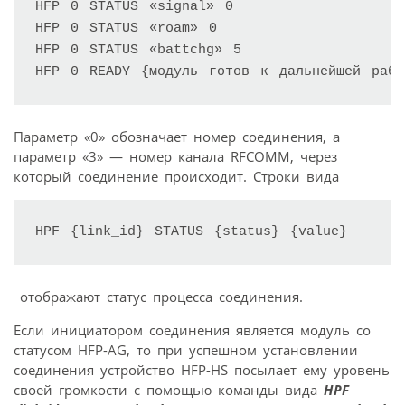
HFP 0 STATUS «signal» 0 

HFP 0 STATUS «roam» 0 

HFP 0 STATUS «battchg» 5 

Параметр «0» обозначает номер соединения, а
параметр «3» — номер канала RFCOMM, через
который соединение происходит. Строки вида
HPF {link_id} STATUS {status} {value}
отображают статус процесса соединения.
Если инициатором соединения является модуль со
статусом HFP-AG, то при успешном установлении
соединения устройство HFP-HS посылает ему уровень
своей громкости с помощью команды вида
HPF