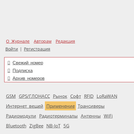
О Журнале
Авторам
Редакция
Войти
|
Регистрация
Свежий номер
Подписка
Архив номеров
GSM
GPS/ГЛОНАСС
Рынок
Софт
RFID
LoRaWAN
Интернет вещей
Применение
Трансиверы
Радиомодули
Радиотерминалы
Антенны
WiFi
Bluetooth
ZigBee
NB-IoT
5G