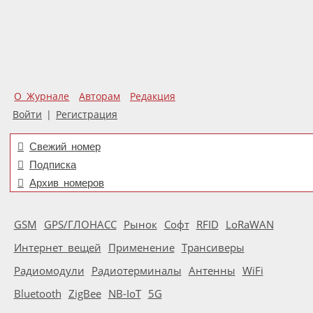
О Журнале
Авторам
Редакция
Войти
|
Регистрация
Свежий номер
Подписка
Архив номеров
GSM
GPS/ГЛОНАСС
Рынок
Софт
RFID
LoRaWAN
Интернет вещей
Применение
Трансиверы
Радиомодули
Радиотерминалы
Антенны
WiFi
Bluetooth
ZigBee
NB-IoT
5G