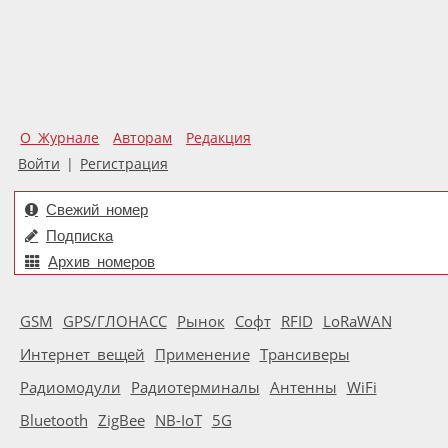
О Журнале
Авторам
Редакция
Войти
|
Регистрация
Свежий номер
Подписка
Архив номеров
GSM
GPS/ГЛОНАСС
Рынок
Софт
RFID
LoRaWAN
Интернет вещей
Применение
Трансиверы
Радиомодули
Радиотерминалы
Антенны
WiFi
Bluetooth
ZigBee
NB-IoT
5G