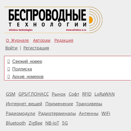
О Журнале
Авторам
Редакция
Войти
|
Регистрация
Свежий номер
Подписка
Архив номеров
GSM
GPS/ГЛОНАСС
Рынок
Софт
RFID
LoRaWAN
Интернет вещей
Применение
Трансиверы
Радиомодули
Радиотерминалы
Антенны
WiFi
Bluetooth
ZigBee
NB-IoT
5G