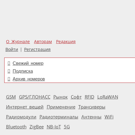
О Журнале
Авторам
Редакция
Войти
|
Регистрация
Свежий номер
Подписка
Архив номеров
GSM
GPS/ГЛОНАСС
Рынок
Софт
RFID
LoRaWAN
Интернет вещей
Применение
Трансиверы
Радиомодули
Радиотерминалы
Антенны
WiFi
Bluetooth
ZigBee
NB-IoT
5G