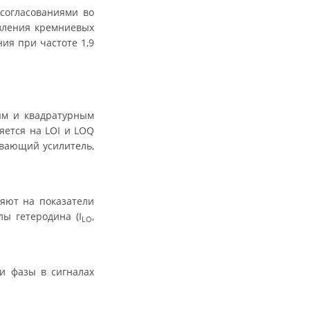
согласованиями во
овления кремниевых
ия при частоте 1,9
ым и квадратурным
яется на LOI и LOQ
вающий усилитель,
яют на показатели
лы гетеродина (I
,
LO
и фазы в сигналах