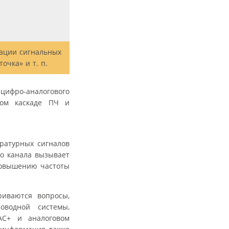
зации сигнальных
очка» и т. п.
цифро-аналогового
чном каскаде ПЧ и
ратурных сигналов
го канала вызывает
 повышению частоты
риваются вопросы,
оводной системы,
AC+ и аналоговом