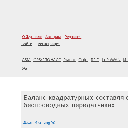
О Журнале
Авторам
Редакция
Войти
|
Регистрация
GSM
GPS/ГЛОНАСС
Рынок
Софт
RFID
LoRaWAN
И
5G
Баланс квадратурных составляю
беспроводных передатчиках
Джан И (Zhang Yi)