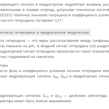
лирующего сигнала в квадратурном модуляторе вызваны рас
словленными, в первую очередь, допусками технологии изгот
ADL5372 типичное значение погрешности коэффициента усилен
частоте гетеродина составляет 0,21°.
игнала гетеродина в квадратурном модуляторе
ала гетеродина — это меры рассогласования между синфазн
ак показано на рис. 4, входной сигнал гетеродина (LO) раздел
адратурный сигнал гетеродина пропускается через ограничи
нал, подаваемый на смеситель.
ости фазы и коэффициента усиления сигнала гетеродина вли
рные модулирующие сигналы (I
, Q
) и квадратурные сигна
bb
bb
одулирующих сигналах; G
и cp
— дисбаланс амплитуды 
LO
LO
дулятора может быть описан выражением: