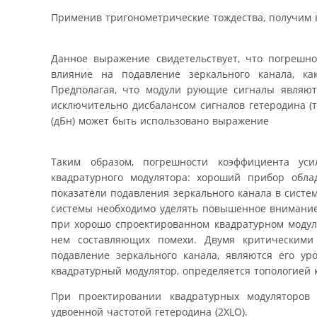
Применив тригонометрические тождества, получим в
Данное выражение свидетельствует, что погрешн
влияние на подавление зеркального канала, к
Предполагая, что модули рующие сигналы являют
исключительно дисбалансом сигналов гетеродина (т
(дБн) может быть использовано выражение
Таким образом, погрешности коэффициента уси
квадратурного модулятора: хороший прибор обл
показатели подавления зеркального канала в систе
системы необходимо уделять повышенное внимание 
при хорошо спроектированном квадратурном модуля
нем составляющих помехи. Двумя критическими
подавление зеркального канала, являются его ур
квадратурный модулятор, определяется топологией 
При проектировании квадратурных модуляторов
удвоенной частотой гетеродина (2XLO).