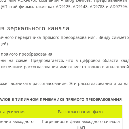
5372 или ADRF670x компании Analog Devices. Представленна
АП этой фирмы, такие как AD9125, AD9148, AD9788 и AD9779A.
я зеркального канала
пичного передатчика прямого преобразова ния. Ввиду симмет
щей).
ны на схеме. Предполагается, что в цифровой области ква
 источники рассогласования имеют место только в аналоговой
может возникать рассогласование. Эти рассогласования и их в
НАЛОВ В ТИПИЧНОМ ПРИЕМНИКЕ ПРЯМОГО ПРЕОБРАЗОВАНИЯ
нта усиления
Рассогласование фазы
ления выходного
Погрешность фазы выходного сигнала
ЦАП