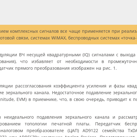
нием комплексных сигналов все чаще применяется при реали
отовой связи, системах WiMAX, беспроводных системах «точка-т
уляции ВЧ несущей квадратурными (IQ) сигналами с выхода 
зования), что избавляет от необходимости в промежуто
атчик прямого преобразования изображен на рис. 1.
уляции рассогласования коэффициента усиления и фазы квад
е зеркального канала. Недостаточное подавление зеркально
gnitude, EVM) в приемнике, что, в свою очередь, приводит к
 неидеального подавления зеркального канала и рассмат
ованием топологии печатной платы. Передатчик беспр
аналоговом преобразователе (ЦАП) AD9122 семейства TxD