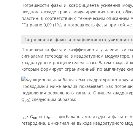
Погрешности фазы и коэффициента усиления моду
входном каскаде тракта модулирующих частот, обу
пластин. В соответствии с техническим описанием 
ГГц равно 0,09 (1%), а погрешность фазы при той же 
Погрешности фазы и коэффициента усиления с
Погрешности фазы и коэффициента усиления сигн
сигналами гетеродина в квадратурном модуляторе. К
квадратурным расщепителем фазы. Затем каждый кв
который формирует ограниченный по амплитуде сиг
Проводимый ниже анализ показывает, как погрешн
подавления зеркального канала. Опишем квадрату
Q
) следующим образом:
LO
где G
и (p
— дисбаланс амплитуды и фазы в м
bb
tt
гетеродина. ВЧ-сигнал на выходе квадратурного мо