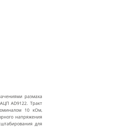
начениями размаха
 АЦП AD9122. Тракт
номиналом 10 кОм,
орного напряжения
сштабирования для