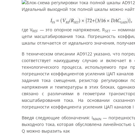
Идеальный выходной ток полной шкалы можно найт
где V
— это опорное напряжение, R
— номинал 
REF
SET
цепи масштабирования тока. Погрешность коэффиц
шкалы отличается от идеального значения, получае
В техническом описании AD9122 указано, что погре
соответствует наихудшему случаю и включает в 
технологического процесса, используемого при 
погрешности коэффициентов усиления ЦАП каналов I
задания тока смещения, резистор регулировки п
напряжения и температуры в этих блоках, одинако
связано с различиями в геометрии транзистор
масштабирования тока. На основании сказанно
погрешности коэффициента усиления ЦАП каналов I 
Введя следующие обозначения: I
— погрешность 
MAIN
выходного тока, которая обусловлена линейностью 
Q можно выразить как