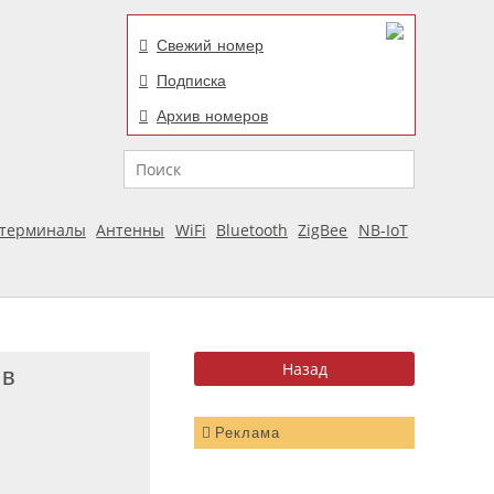
Свежий номер
Подписка
Архив номеров
Поиск
отерминалы
Антенны
WiFi
Bluetooth
ZigBee
NB-IoT
 в
Реклама