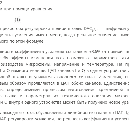
и при помощи уравнения:
резистора регулировки полной шкалы, DAC
— цифровой у
gAin
иента усиления имеет место, когда реальное значение выхо
мого по этой формуле.
шность коэффициента усиления составляет ±3,6% от полной ш
себя эффекты изменения всех возможных параметров, таки
производстве микросхемы, напряжение и температура. На п
 и Q намного меньше. ЦАП каналов I и Q в одном устройстве
олной шкалы и усилитель опорного сигнала. Изменения, 
вым образом проявляются в ЦАП обоих каналов. Единственно
ов, определяемыми процессом изготовления кремниевой п
го выше и параметров из технического описания микро
и Q внутри одного устройства может быть получено новое ура
выходного тока, обусловленная линейностью главного ЦАП; I
ЦАП регулировки усиления, погрешность коэффициента усилен