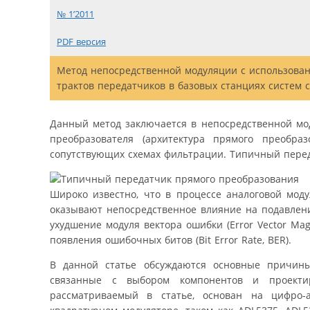
№ 1’2011
PDF версия
Mетод непосредственной модуляции с использова
трактов передатчиков в базовых станциях систем с
Данный метод заключается в непосредственной мод
преобразователя (архитектура прямого преобра
сопутствующих схемах фильтрации. Типичный перед
Широко известно, что в процессе аналоговой мод
оказывают непосредственное влияние на подавлени
ухудшение модуля вектора ошибки (Error Vector Ma
появления ошибочных битов (Bit Error Rate, BER).
В данной статье обсуждаются основные причины
связанные с выбором компонентов и проектир
рассматриваемый в статье, основан на цифро-