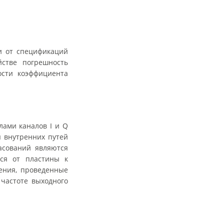
и от спецификаций
йстве погрешность
ости коэффициента
ами каналов I и Q
я внутренних путей
асований являются
тся от пластины к
рения, проведенные
частоте выходного