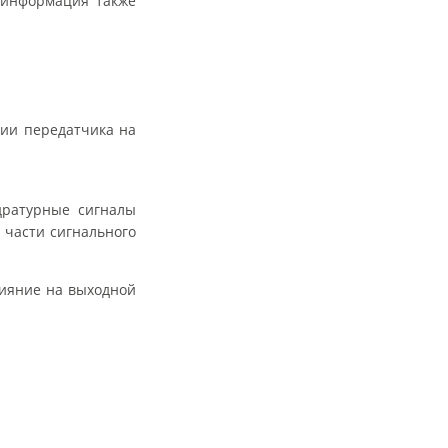
я информация также
рии передатчика на
дратурные сигналы
 части сигнального
лияние на выходной