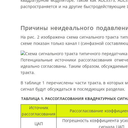
квадратурном модуляторе, таком как ADL5375, ADL
распространяется и на другие быстродействующие Ц
Причины неидеального подавлени
На рис. 2 изображена схема сигнального тракта ти
схеме показан только канал I (синфазной составляю
Потенциальные источники рассогласования отмече
идеально согласованы. Таким образом, обсуждаемые
тракта.
В таблице 1 перечислены части тракта, в которых 
сигнал будут обсуждаться в последующих разделах.
ТАБЛИЦА 1. РАССОГЛАСОВАНИЯ КВАДРАТУРНЫХ СИГ
Источник
Рассогласование коэффицие
рассогласования
Погрешность коэффициента уси
ЦАП
сигнала ЦАП