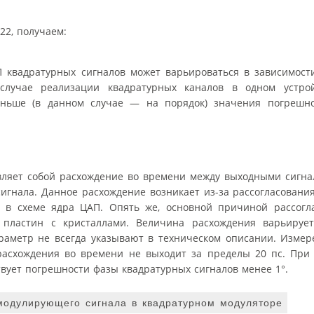
22, получаем:
 квадратурных сигналов может варьироваться в зависимост
 случае реализации квадратурных каналов в одном устро
еньше (в данном случае — на порядок) значения погрешн
ляет собой расхождение во времени между выходными сигнал
сигнала. Данное расхождение возникает из-за рассогласовани
я в схеме ядра ЦАП. Опять же, основной причиной рассогл
 пластин с кристаллами. Величина расхождения варьируе
араметр не всегда указывают в техническом описании. Изме
расхождения во времени не выходит за пределы 20 пс. При 
твует погрешности фазы квадратурных сигналов менее 1°.
одулирующего сигнала в квадратурном модуляторе