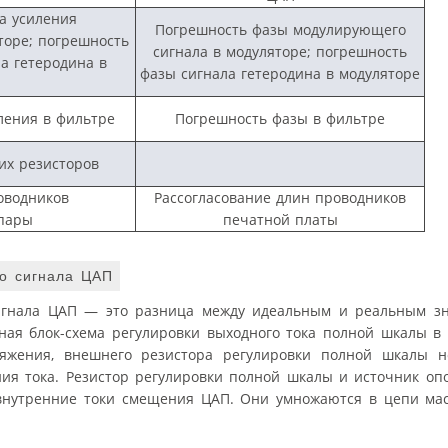
а усиления
Погрешность фазы модулирующего
торе; погрешность
сигнала в модуляторе; погрешность
а гетеродина в
фазы сигнала гетеродина в модуляторе
ления в фильтре
Погрешность фазы в фильтре
их резисторов
оводников
Рассогласование длин проводников
пары
печатной платы
о сигнала ЦАП
игнала ЦАП — это разница между идеальным и реальным з
ная блок-схема регулировки выходного тока полной шкалы в
ряжения, внешнего резистора регулировки полной шкалы 
ия тока. Резистор регулировки полной шкалы и источник оп
 внутренние токи смещения ЦАП. Они умножаются в цепи ма
.