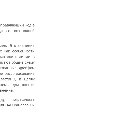
правляющий код в
дного тока полной
калы. Это значение
х как особенности
рактике отличие в
 имеют общие схему
вызванные дрейфом
е рассогласование
ластины, в цепях
схемы для оценки
внение.
— погрешность
GAIN
ия ЦАП каналов I и