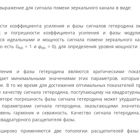
ыражение для сигнала помехи зеркального канала в виде:
ости коэффициента усиления и фазы сигналов гетеродина о
ак и погрешности коэффициента усиления и фазы модули
ся идеальными и мощность сигнала помехи зеркального ка
о есть G
= 1 и φ
= 0), для определения уровня мощности
bb
bb
ления и фазы гетеродина являются критическими показ
адает минимальными значениями этих параметров, которы
ме. В то же время для достижения оптимальных показателей 
качеству сигнала гетеродина, поступающему на квадратурны
торе погрешность фазы сигнала гетеродина может ухудшатьс
 параметрами сигнала гетеродина, оказьтающими значите
овень гармоник и скважность. Качество сигнала гетеродина
квадратурного расщепителя фазы.
 широко применяются две топологии расщепителей фазы