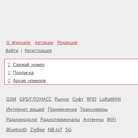
О Журнале
Авторам
Редакция
Войти
|
Регистрация
Свежий номер
Подписка
Архив номеров
GSM
GPS/ГЛОНАСС
Рынок
Софт
RFID
LoRaWAN
Интернет вещей
Применение
Трансиверы
Радиомодули
Радиотерминалы
Антенны
WiFi
Bluetooth
ZigBee
NB-IoT
5G