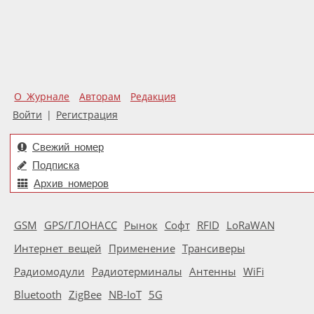
О Журнале
Авторам
Редакция
Войти
|
Регистрация
Свежий номер
Подписка
Архив номеров
GSM
GPS/ГЛОНАСС
Рынок
Софт
RFID
LoRaWAN
Интернет вещей
Применение
Трансиверы
Радиомодули
Радиотерминалы
Антенны
WiFi
Bluetooth
ZigBee
NB-IoT
5G