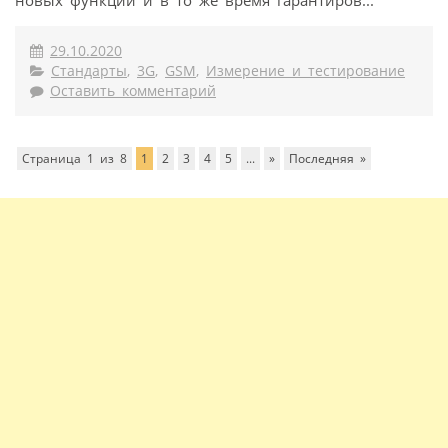
новых функций и в то же время гарантиров...
29.10.2020
Стандарты
,
3G
,
GSM
,
Измерение и тестирование
Оставить комментарий
Страница 1 из 8
1
2
3
4
5
...
»
Последняя »