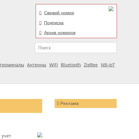
Свежий номер
Подписка
Архив номеров
Поиск
отерминалы
Антенны
WiFi
Bluetooth
ZigBee
NB-IoT
Реклама
 учет