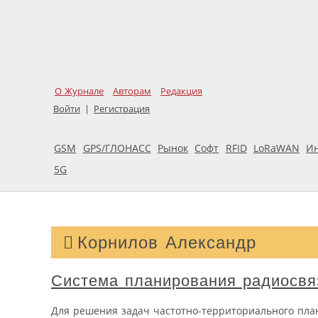
О Журнале
Авторам
Редакция
Войти
|
Регистрация
GSM
GPS/ГЛОНАСС
Рынок
Софт
RFID
LoRaWAN
И
5G
Корнилов Александр
Система планирования радиосвя
Для решения задач частотно-территориального пла