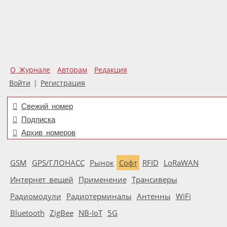
О Журнале
Авторам
Редакция
Войти
|
Регистрация
Свежий номер
Подписка
Архив номеров
GSM
GPS/ГЛОНАСС
Рынок
Софт
RFID
LoRaWAN
Интернет вещей
Применение
Трансиверы
Радиомодули
Радиотерминалы
Антенны
WiFi
Bluetooth
ZigBee
NB-IoT
5G