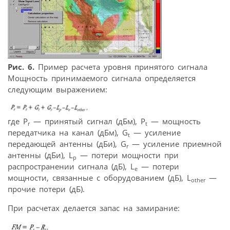
Рис. 6.
Пример расчета уровня принятого сигнала
Мощность принимаемого сигнала определяется
следующим выражением:
где P
— принятый сигнал (дБм), P
— мощность
r
t
передатчика на канал (дБм), G
— усиление
t
передающей антенны (дБи), G
— усиление приемной
r
антенны (дБи), L
— потери мощности при
p
распространении сигнала (дБ), L
— потери
e
мощности, связанные с оборудованием (дБ), L
—
other
прочие потери (дБ).
При расчетах делается запас на замирание: