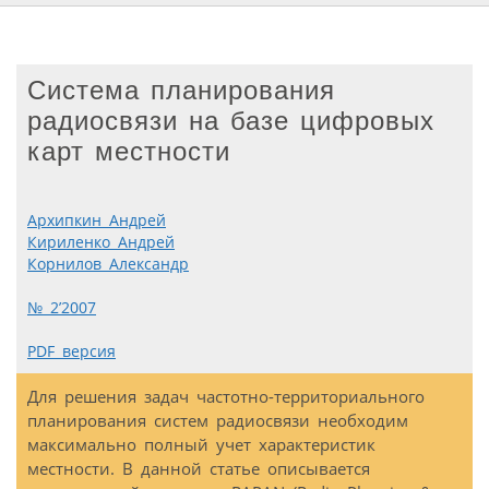
Система планирования
радиосвязи на базе цифровых
карт местности
Архипкин Андрей
Кириленко Андрей
Корнилов Александр
№ 2’2007
PDF версия
Для решения задач частотно-территориального
планирования систем радиосвязи необходим
максимально полный учет характеристик
местности. В данной статье описывается