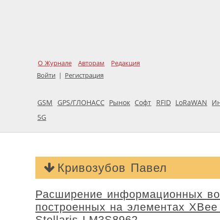
О Журнале
Авторам
Редакция
Войти
|
Регистрация
GSM
GPS/ГЛОНАСС
Рынок
Софт
RFID
LoRaWAN
И
5G
Кривозубов Павел
Расширение информационных воз
построенных на элементах XBee 
Stellaris LM3S8962