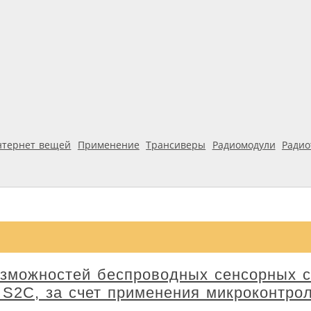
нтернет вещей
Применение
Трансиверы
Радиомодули
Ради
можностей беспроводных сенсорных с
S2C, за счет применения микроконтро