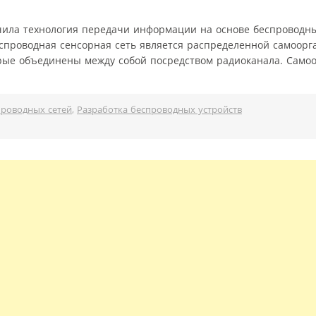
чила технология передачи информации на основе беспроводн
. Беспроводная сенсорная сеть является распределенной самоо
орые объединены между собой посредством радиоканала. Само
проводных сетей
,
Разработка беспроводных устройств