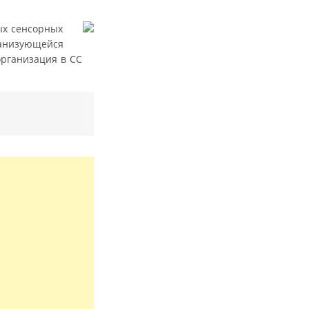
ых сенсорных
рганизующейся
организация в СС