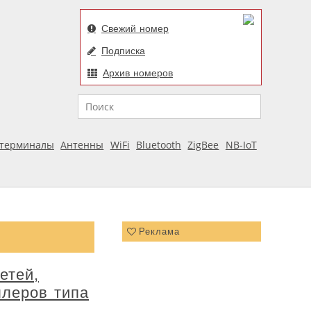
Свежий номер
Подписка
Архив номеров
Поиск
отерминалы
Антенны
WiFi
Bluetooth
ZigBee
NB-IoT
Реклама
етей,
ллеров типа