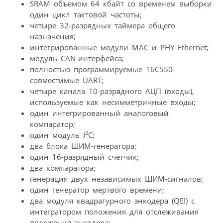
SRAM объемом 64 кбайт со временем выборки
один цикл тактовой частоты;
четыре 32-разрядных таймера общего
назначения;
интегрированные модули MAC и PHY Ethernet;
модуль CAN-интерфейса;
полностью программируемые 16C550-
совместимые UART;
четыре канала 10-разрядного АЦП (входы),
используемые как несимметричные входы;
один интегрированный аналоговый
компаратор;
2
один модуль I
C;
два блока ШИМ-генератора;
один 16-разрядный счетчик;
два компаратора;
генерация двух независимых ШИМ-сигналов;
один генератор мертвого времени;
два модуля квадратурного энкодера (QEI) с
интегратором положения для отслеживания
положения энкодера;