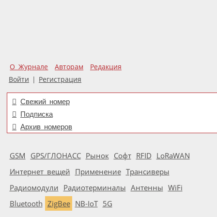
О Журнале
Авторам
Редакция
Войти
|
Регистрация
Свежий номер
Подписка
Архив номеров
GSM
GPS/ГЛОНАСС
Рынок
Софт
RFID
LoRaWAN
Интернет вещей
Применение
Трансиверы
Радиомодули
Радиотерминалы
Антенны
WiFi
Bluetooth
ZigBee
NB-IoT
5G