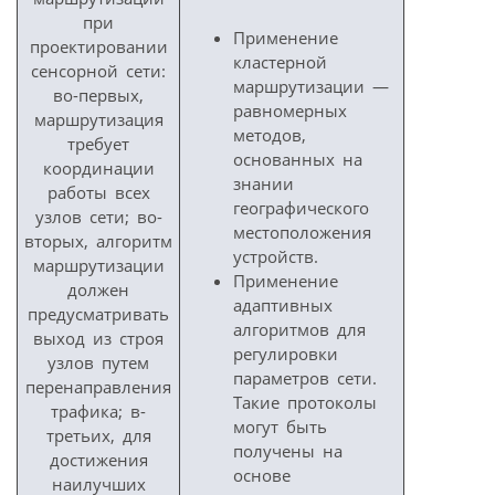
при
Применение
проектировании
кластерной
сенсорной сети:
маршрутизации —
во-первых,
равномерных
маршрутизация
методов,
требует
основанных на
координации
знании
работы всех
географического
узлов сети; во-
местоположения
вторых, алгоритм
устройств.
маршрутизации
Применение
должен
адаптивных
предусматривать
алгоритмов для
выход из строя
регулировки
узлов путем
параметров сети.
перенаправления
Такие протоколы
трафика; в-
могут быть
третьих, для
получены на
достижения
основе
наилучших