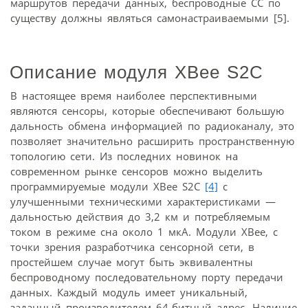
маршрутов передачи данных, беспроводные СС по
существу должны являться самонастраиваемыми [5].
Описание модуля XBee S2C
В настоящее время наиболее перспективными
являются сенсоры, которые обеспечивают большую
дальность обмена информацией по радиоканалу, это
позволяет значительно расширить пространственную
топологию сети. Из последних новинок на
современном рынке сенсоров можно выделить
программируемые модули XBee S2C
[4]
с
улучшенными техническими характеристиками —
дальностью действия до 3,2 км и потребляемым
током в режиме сна около 1 мкА. Модули XBee, с
точки зрения разработчика сенсорной сети, в
простейшем случае могут быть эквивалентны
беспроводному последовательному порту передачи
данных. Каждый модуль имеет уникальный,
заданный производителем 64-битный адрес. Наличие