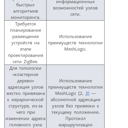
информационных
быстрых
возможностей узлов
алгоритмов
сети.
мониторинга.
Требуется
планирование
размещения
Использование
устройств на
преимуществ технологии
этапе
MeshLogic.
проектирования
сети ZigBee.
Для топологии
«кластерное
дерево»
Использование
адресация узлов
преимуществ технологии
жестко привязана
MeshLogic [2,
3]
—
к иерархической
абсолютной адресации
структуре, из-за
узлов без привязки к
чего при
текущему положению.
изменении адреса
Протокол
головного узла
маршрутизации