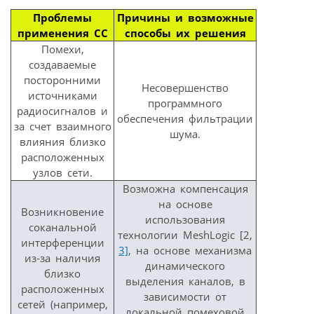
Проблемы
Причины и возможные
применения СС
способы их решения
Помехи,
создаваемые
посторонними
Несовершенство
источниками
программного
радиосигналов и
обеспечения фильтрации
за счет взаимного
шума.
влияния близко
расположенных
узлов сети.
Возможна компенсация
на основе
Возникновение
использования
соканальной
технологии MeshLogic [2,
интерференции
3]
, на основе механизма
из-за наличия
динамического
близко
выделения каналов, в
расположенных
зависимости от
сетей (например,
локальной помеховой